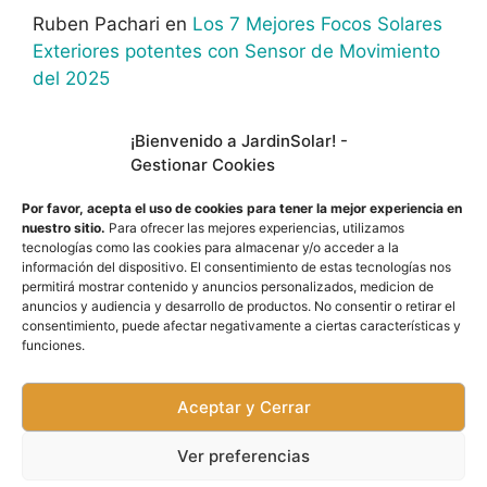
Ruben Pachari
en
Los 7 Mejores Focos Solares
Exteriores potentes con Sensor de Movimiento
del 2025
¡Bienvenido a JardinSolar! -
Gestionar Cookies
En calidad de afiliado de Amazon, obtengo
Por favor, acepta el uso de cookies para tener la mejor experiencia en
ingresos por las compras adscritas que cumplen
nuestro sitio.
Para ofrecer las mejores experiencias, utilizamos
los requisitos aplicables.
tecnologías como las cookies para almacenar y/o acceder a la
información del dispositivo. El consentimiento de estas tecnologías nos
permitirá mostrar contenido y anuncios personalizados, medicion de
anuncios y audiencia y desarrollo de productos. No consentir o retirar el
Aviso Legal
consentimiento, puede afectar negativamente a ciertas características y
funciones.
Política de Privacidad
Aceptar y Cerrar
Ver preferencias
© 2026 JardinSolar.online
• Creado con