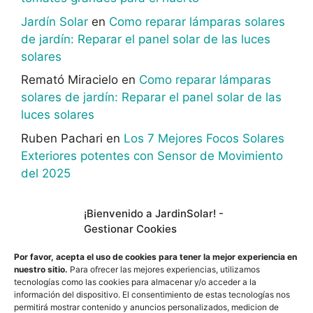
Jardín Solar
en
Como reparar lámparas solares
de jardín: Reparar el panel solar de las luces
solares
Remató Miracielo
en
Como reparar lámparas
solares de jardín: Reparar el panel solar de las
luces solares
Ruben Pachari
en
Los 7 Mejores Focos Solares
Exteriores potentes con Sensor de Movimiento
del 2025
¡Bienvenido a JardinSolar! -
Gestionar Cookies
En calidad de afiliado de Amazon, obtengo
Por favor, acepta el uso de cookies para tener la mejor experiencia en
ingresos por las compras adscritas que cumplen
nuestro sitio.
Para ofrecer las mejores experiencias, utilizamos
los requisitos aplicables.
tecnologías como las cookies para almacenar y/o acceder a la
información del dispositivo. El consentimiento de estas tecnologías nos
permitirá mostrar contenido y anuncios personalizados, medicion de